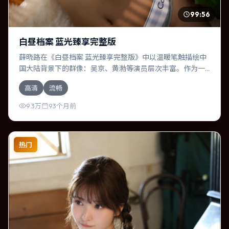
99:56
白昼档案 蓝光臻享完整版
薛晓路在《白昼档案 蓝光臻享完整版》中以温暖笔触描绘中
国大陆背景下的群像：吴京、黄渤等演员层次丰富。作为一
部科幻作品，故事从日常裂缝切入，逐步推向不可逆转的结
高清
流畅
局；视听语言统一，情感落点克制有力。
9.3万
93个月前
热门