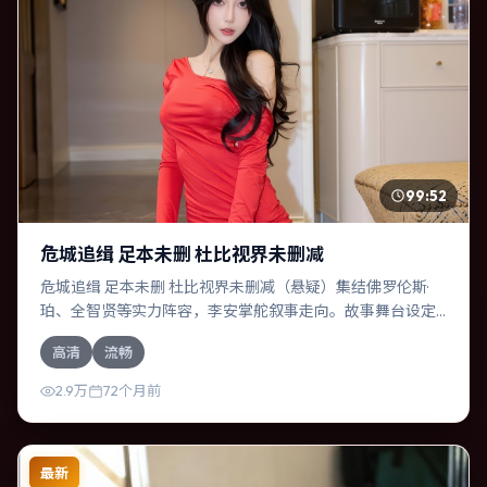
99:52
危城追缉 足本未删 杜比视界未删减
危城追缉 足本未删 杜比视界未删减（悬疑）集结佛罗伦斯·
珀、全智贤等实力阵容，李安掌舵叙事走向。故事舞台设定
于韩国，围绕一次意外选择展开连锁反应；配乐与色彩高度
高清
流畅
服务于主题，结尾留白耐人寻味。
2.9万
72个月前
最新