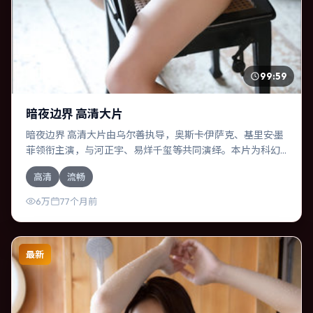
99:59
暗夜边界 高清大片
暗夜边界 高清大片由乌尔善执导，奥斯卡·伊萨克、基里安·墨
菲领衔主演，与河正宇、易烊千玺等共同演绎。本片为科幻
类型，主要班底与取景来自印度。人工智能介入司法审判，
高清
流畅
人性边界遭遇拷问。影片整体气质克制，节奏紧凑，人物动
机清晰，适合喜欢强情节与细腻表演的观众。
6万
77个月前
最新