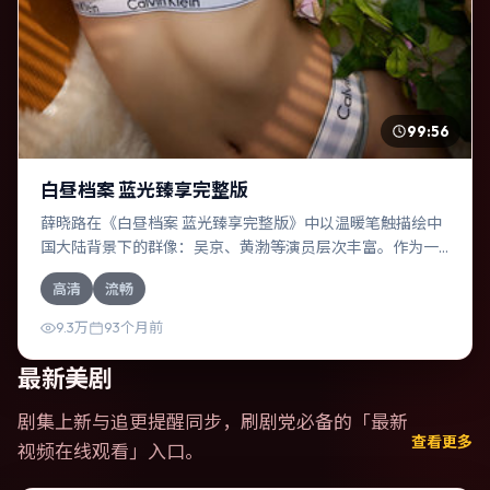
99:56
白昼档案 蓝光臻享完整版
薛晓路在《白昼档案 蓝光臻享完整版》中以温暖笔触描绘中
国大陆背景下的群像：吴京、黄渤等演员层次丰富。作为一
部科幻作品，故事从日常裂缝切入，逐步推向不可逆转的结
高清
流畅
局；视听语言统一，情感落点克制有力。
9.3万
93个月前
最新美剧
剧集上新与追更提醒同步，刷剧党必备的「
最新
查看更多
视频在线观看
」入口。