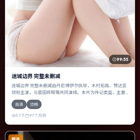
99:55
迷城边界 完整未删减
迷城边界 完整未删减由丹尼·博伊尔执导，木村拓哉、赞达亚
领衔主演，与菅田将晖等共同演绎。本片为传记类型，主要
班底与取景来自意大利。时间循环困住主角，每一次醒来规
高清
流畅
则都在改变。影片整体气质温暖，节奏紧凑，人物动机清
晰，适合喜欢强情节与细腻表演的观众。
5.7千
97个月前
精选