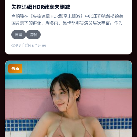
失控追缉 HDR臻享未删减
宫崎骏在《失控追缉 HDR臻享未删减》中以压抑笔触描绘美
国背景下的群像：周冬雨、奥卡菲娜等演员层次丰富。作为
一部传记作品，故事从日常裂缝切入，逐步推向不可逆转的
高清
流畅
结局；视听语言统一，情感落点克制有力。
9.9千
48个月前
最新