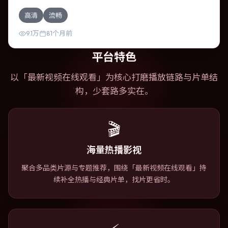
斯卡·伊萨克的对手戏尤为出彩。导演宫崎骏善于在长镜头中
高清
流畅
积蓄张力，本片亦在澳大利亚实地取景，增强真实质感。
9.1万
81个月前
平台特色
以「
最新视频在线观看
」为核心打磨播放链路与片单结
构，少套路多实在。
🎬
海量热播影视
聚合多品类片源与专题推荐，围绕「最新视频在线观看」持
续补全热播与经典片单，找片更省时。