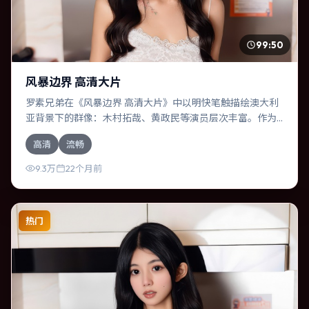
99:50
风暴边界 高清大片
罗素兄弟在《风暴边界 高清大片》中以明快笔触描绘澳大利
亚背景下的群像：木村拓哉、黄政民等演员层次丰富。作为
一部奇幻作品，故事从日常裂缝切入，逐步推向不可逆转的
高清
流畅
结局；视听语言统一，情感落点克制有力。
9.3万
22个月前
热门