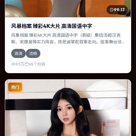
99:17
风暴档案 臻彩4K大片 高清国语中字
风暴档案 臻彩4K大片 高清国语中字（悬疑）集结汤姆·汉克
斯、宋康昊等实力阵容，陈思诚掌舵叙事走向。故事舞台设
定于德国，围绕一次意外选择展开连锁反应；配乐与色彩高
高清
流畅
度服务于主题，结尾留白耐人寻味。
9.5万
65个月前
热门