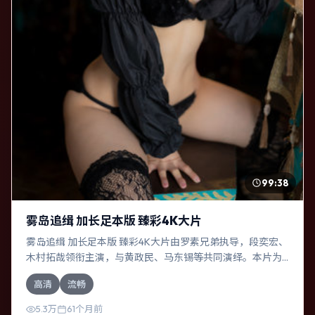
99:38
雾岛追缉 加长足本版 臻彩4K大片
雾岛追缉 加长足本版 臻彩4K大片由罗素兄弟执导，段奕宏、
木村拓哉领衔主演，与黄政民、马东锡等共同演绎。本片为
科幻类型，主要班底与取景来自俄罗斯。一次跨国行动在暴
高清
流畅
雨夜失控，信任瞬间崩塌。影片整体气质浓烈，节奏紧凑，
人物动机清晰，适合喜欢强情节与细腻表演的观众。
5.3万
61个月前