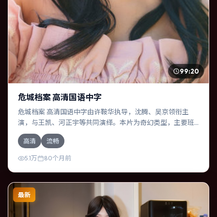
99:20
危城档案 高清国语中字
危城档案 高清国语中字由许鞍华执导，沈腾、吴京领衔主
演，与王凯、河正宇等共同演绎。本片为奇幻类型，主要班
底与取景来自中国大陆。时间循环困住主角，每一次醒来规
高清
流畅
则都在改变。影片整体气质明快，节奏紧凑，人物动机清
晰，适合喜欢强情节与细腻表演的观众。
5.1万
80个月前
最新