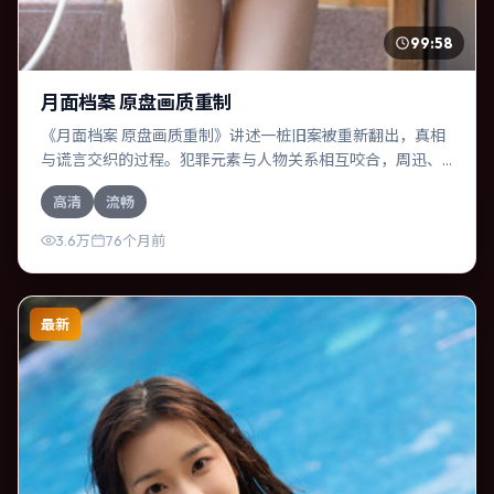
99:58
月面档案 原盘画质重制
《月面档案 原盘画质重制》讲述一桩旧案被重新翻出，真相
与谎言交织的过程。犯罪元素与人物关系相互咬合，周迅、
赞达亚的对手戏尤为出彩。导演诺兰善于在长镜头中积蓄张
高清
流畅
力，本片亦在中国台湾实地取景，增强真实质感。
3.6万
76个月前
最新