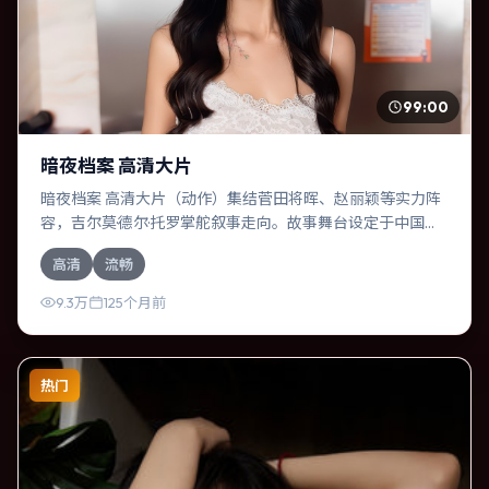
99:00
暗夜档案 高清大片
暗夜档案 高清大片（动作）集结菅田将晖、赵丽颖等实力阵
容，吉尔莫·德尔·托罗掌舵叙事走向。故事舞台设定于中国香
港，围绕一次意外选择展开连锁反应；配乐与色彩高度服务
高清
流畅
于主题，结尾留白耐人寻味。
9.3万
125个月前
热门