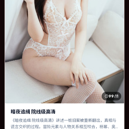
99:11
暗夜追缉 院线级高清
《暗夜追缉 院线级高清》讲述一桩旧案被重新翻出，真相与
谎言交织的过程。冒险元素与人物关系相互咬合，杨幂、奥