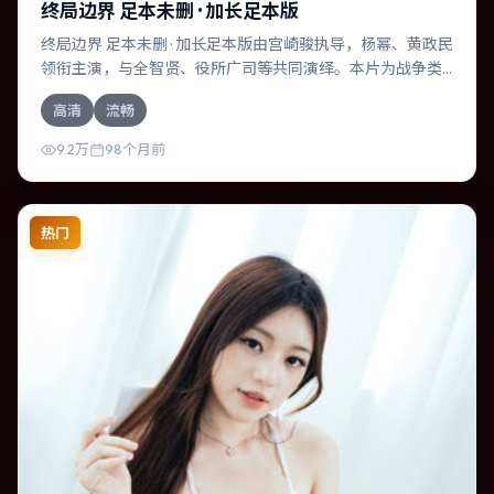
终局边界 足本未删 · 加长足本版
终局边界 足本未删 · 加长足本版由宫崎骏执导，杨幂、黄政民
领衔主演，与全智贤、役所广司等共同演绎。本片为战争类
型，主要班底与取景来自中国大陆。人工智能介入司法审
高清
流畅
判，人性边界遭遇拷问。影片整体气质浓烈，节奏紧凑，人
物动机清晰，适合喜欢强情节与细腻表演的观众。
9.2万
98个月前
热门