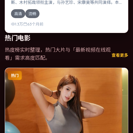
斯、木村拓哉领衔主演，与孙艺珍、宋康昊等共同演绎。本
片为惊悚类型，主要班底与取景来自西班牙。失散多年的兄
高清
流畅
妹在边境小镇意外重逢。影片整体气质克制，节奏紧凑，人
物动机清晰，适合喜欢强情节与细腻表演的观众。
1.3万
63个月前
热门电影
热度榜实时整理，热门大片与「
最新视频在线观
查看更多
看
」需求高度匹配。
热门